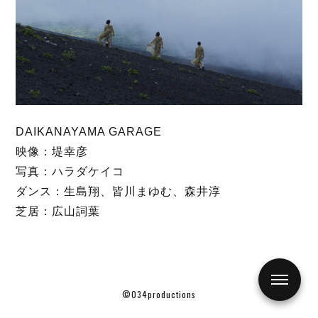
DAIKANAYAMA GARAGE
映像：堤幸彦
写真：ハラダケイコ
ダンス：生島翔、皆川まゆむ、森井淳
芝居：広山詞葉
©034productions