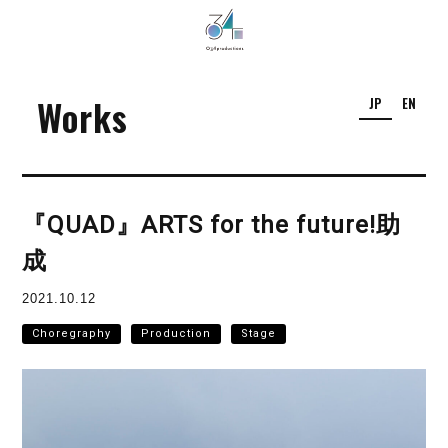
034Productions
Works
JP
EN
『QUAD』ARTS for the future!助
成
2021.10.12
Choregraphy
Production
Stage