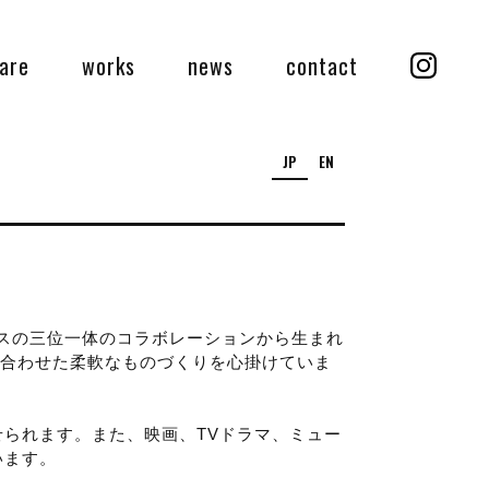
are
works
news
contact
Instag
JP
EN
ンスの三位一体のコラボレーションから生まれ
に合わせた柔軟なものづくりを心掛けていま
られます。また、映画、TVドラマ、ミュー
います。