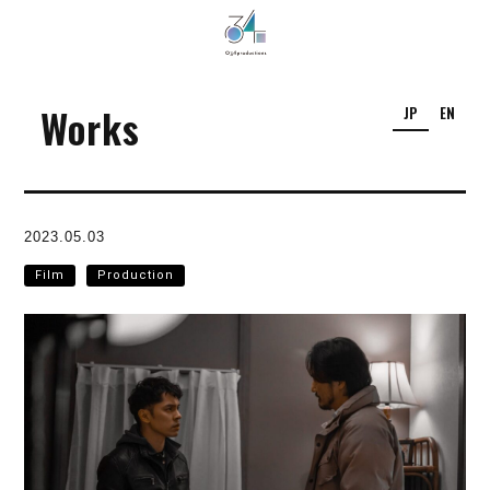
034Productions
Works
JP
EN
2023.05.03
Film
Production