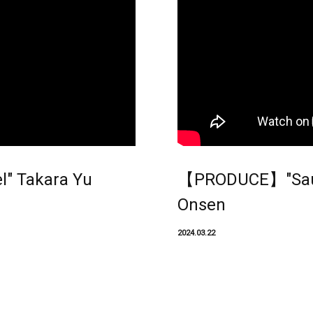
" Takara Yu
【PRODUCE】"Saun
Onsen
2024.03.22