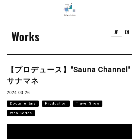
034Productions
Works
JP
EN
【プロデュース】"Sauna Channel"
サナマネ
2024.03.26
Documentary
Production
Travel Show
Web Series